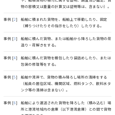
や、船積貨物の積付に関する証明、調査及び鑑定、貨
物の容積又は重量の計算又は証明等は、含まない）。
事例 [
2
]
船舶に積まれた貨物を、船舶上で移動したり、固定
（縛りつけたりその指示をしたり）したりする。
事例 [
3
]
船舶に積んだ貨物、または船舶から降ろした貨物の荷
造り・荷解きをする。
事例 [
4
]
船舶に積んだ貨物を梱包したり袋詰めしたり、または
包装の修理等をする。
事例 [
5
]
船舶や湾岸で、貨物の積み降ろし場所の清掃をする
（船員の居住区域、機関区域、燃料タンク、飲料水タ
ンク等の清掃は含まない）。
事例 [
6
]
船舶により運送された貨物を降ろした（積み込む）場
所と港湾地域内の倉庫（以下港湾倉庫）との間で貨物