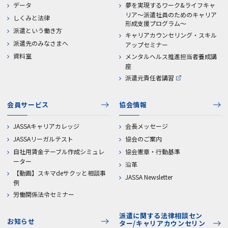
データ
夢を実現するワーク&ライフキャ
リア～派遣社員のためのキャリア
しくみと法律
形成支援プログラム～
派遣という働き方
キャリアカウンセリング・スキル
派遣先のみなさまへ
アップセミナー
資料室
メンタルヘルス推進担当者養成講
座
派遣元責任者講習
会員サービス
協会情報
JASSAキャリアカレッジ
会長メッセージ
JASSAリーガルテスト
協会のご案内
自社用賃金テーブル作成シミュレ
協会憲章・行動基準
ーター
沿革
【動画】スキマdeサクッと相談事
JASSA Newsletter
例
労働関係法令セミナー
派遣に関する法律相談セン
お知らせ
ター/キャリアカウンセリン