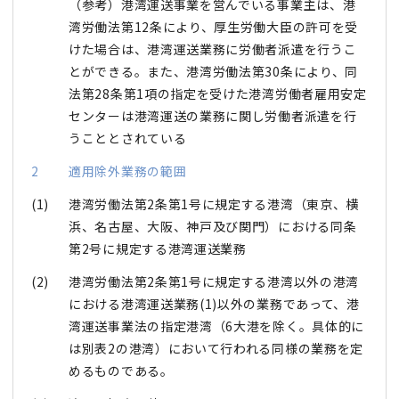
（参考）港湾運送事業を営んでいる事業主は、港
湾労働法第12条により、厚生労働大臣の許可を受
けた場合は、港湾運送業務に労働者派遣を行うこ
とができる。また、港湾労働法第30条により、同
法第28条第1項の指定を受けた港湾労働者雇用安定
センターは港湾運送の業務に関し労働者派遣を行
うこととされている
2
適用除外業務の範囲
(1)
港湾労働法第2条第1号に規定する港湾（東京、横
浜、名古屋、大阪、神戸及び関門）における同条
第2号に規定する港湾運送業務
(2)
港湾労働法第2条第1号に規定する港湾以外の港湾
における港湾運送業務(1)以外の業務であって、港
湾運送事業法の指定港湾（6大港を除く。具体的に
は別表2の港湾）において行われる同様の業務を定
めるものである。