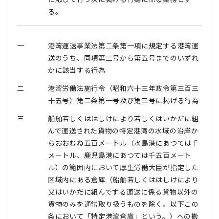
る。
一
港湾運送事業法第二条第一項に規定する港湾運
送のうち、同項第二号から第五号までのいずれ
かに該当する行為
二
港湾労働法施行令（昭和六十三年政令第三百三
十五号）第二条第一号及び第二号に掲げる行為
三
船舶若しくははしけにより若しくはいかだに組
んで運送された貨物の特定港湾の水域の沿岸か
らおおむね五百メートル（水島港にあつては千
メートル、鹿児島港にあつては千五百メート
ル）の範囲内において厚生労働大臣が指定した
区域内にある倉庫（船舶若しくははしけにより
又はいかだに組んでする運送に係る貨物以外の
貨物のみを通常取り扱うものを除く。以下この
条において「特定港湾倉庫」という。）への搬