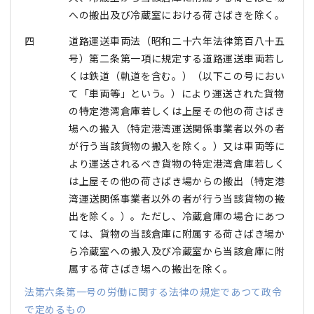
への搬出及び冷蔵室における荷さばきを除く。
四
道路運送車両法（昭和二十六年法律第百八十五
号）第二条第一項に規定する道路運送車両若し
くは鉄道（軌道を含む。）（以下この号におい
て「車両等」という。）により運送された貨物
の特定港湾倉庫若しくは上屋その他の荷さばき
場への搬入（特定港湾運送関係事業者以外の者
が行う当該貨物の搬入を除く。）又は車両等に
より運送されるべき貨物の特定港湾倉庫若しく
は上屋その他の荷さばき場からの搬出（特定港
湾運送関係事業者以外の者が行う当該貨物の搬
出を除く。）。ただし、冷蔵倉庫の場合にあつ
ては、貨物の当該倉庫に附属する荷さばき場か
ら冷蔵室への搬入及び冷蔵室から当該倉庫に附
属する荷さばき場への搬出を除く。
法第六条第一号の労働に関する法律の規定であつて政令
で定めるもの