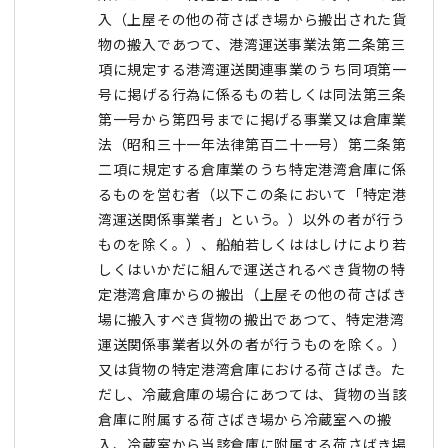
入（上屋その他の荷さばき場から搬出された貨
物の搬入であつて、港湾運送事業法第二条第三
項に規定する港湾運送関連事業のうち同項第一
号に掲げる行為に係るもの若しくは同法第三条
第一号から第四号までに掲げる事業又は倉庫業
法（昭和三十一年法律第百二十一号）第二条第
二項に規定する倉庫業のうち特定港湾倉庫に係
るものを営む者（以下この条において「特定港
湾運送関係事業者」という。）以外の者が行う
ものを除く。）、船舶若しくははしけにより若
しくはいかだに組んで運送されるべき貨物の特
定港湾倉庫からの搬出（上屋その他の荷さばき
場に搬入すべき貨物の搬出であつて、特定港湾
運送関係事業者以外の者が行うものを除く。）
又は貨物の特定港湾倉庫における荷さばき。た
だし、冷蔵倉庫の場合にあつては、貨物の当該
倉庫に附属する荷さばき場から冷蔵室への搬
入、冷蔵室から当該倉庫に附属する荷さばき場