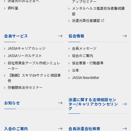
派遣先のみなさまへ
アップセミナー
資料室
メンタルヘルス推進担当者養成講
座
派遣元責任者講習
会員サービス
協会情報
JASSAキャリアカレッジ
会長メッセージ
JASSAリーガルテスト
協会のご案内
自社用賃金テーブル作成シミュレ
協会憲章・行動基準
ーター
沿革
【動画】スキマdeサクッと相談事
JASSA Newsletter
例
労働関係法令セミナー
派遣に関する法律相談セン
お知らせ
ター/キャリアカウンセリン
グ
入会のご案内
会員派遣会社検索