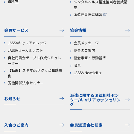
資料室
メンタルヘルス推進担当者養成講
座
派遣元責任者講習
会員サービス
協会情報
JASSAキャリアカレッジ
会長メッセージ
JASSAリーガルテスト
協会のご案内
自社用賃金テーブル作成シミュレ
協会憲章・行動基準
ーター
沿革
【動画】スキマdeサクッと相談事
JASSA Newsletter
例
労働関係法令セミナー
派遣に関する法律相談セン
お知らせ
ター/キャリアカウンセリン
グ
入会のご案内
会員派遣会社検索