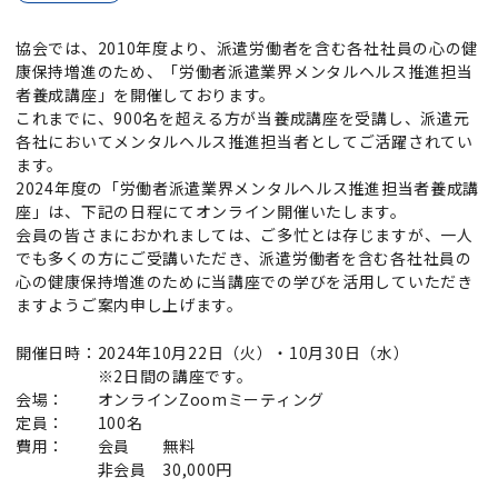
協会では、2010年度より、派遣労働者を含む各社社員の心の健
康保持増進のため、「労働者派遣業界メンタルヘルス推進担当
者養成講座」を開催しております。
これまでに、900名を超える方が当養成講座を受講し、派遣元
各社においてメンタルヘルス推進担当者としてご活躍されてい
ます。
2024年度の「労働者派遣業界メンタルヘルス推進担当者養成講
座」は、下記の日程にてオンライン開催いたします。
会員の皆さまにおかれましては、ご多忙とは存じますが、一人
でも多くの方にご受講いただき、派遣労働者を含む各社社員の
心の健康保持増進のために当講座での学びを活用していただき
ますようご案内申し上げます。
開催日時：2024年
10
月
22
日（火）・
10
月
30
日（水）
※2日間の講座です。
会場： オンラインZoomミーティング
定員： 100名
費用： 会員 無料
非会員 30,000円