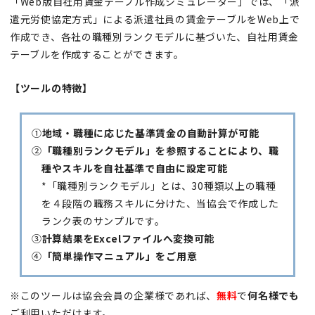
「Web版自社用賃金テーブル作成シミュレーター」では、「派
遣元労使協定方式」による派遣社員の賃金テーブルをWeb上で
作成でき、各社の職種別ランクモデルに基づいた、自社用賃金
テーブルを作成することができます。
【ツールの特徴】
①
地域・職種に応じた基準賃金の自動計算が可能
②
「職種別ランクモデル」を参照することにより、職
種やスキルを自社基準で自由に設定可能
*「職種別ランクモデル」とは、30種類以上の職種
を４段階の職務スキルに分けた、当協会で作成した
ランク表のサンプルです。
③
計算結果をExcelファイルへ変換可能
④
「簡単操作マニュアル」をご用意
※このツールは協会会員の企業様であれば、
無料
で
何名様でも
ご利用いただけます。