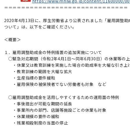
https://www.mhlw.go.jp/content/11600000/00
＝＝＝＝＝＝＝＝＝＝＝＝＝＝＝＝＝＝＝＝＝＝＝＝＝＝＝＝＝
2020年4月13日に、厚生労働省より公表されました「雇用調整
ついて」は、以下をご確認ください。
＜概要＞
１．雇用調整助成金の特例措置の追加実施について
○緊急対応期間（令和2年4月1日～同年6月30日）の休業等の
・休業又は教育訓練を実施した場合の助成率を大幅な引き上
・教育訓練の範囲を大幅な拡大
・生産指標の要件緩和
・雇用保険の被保険者でない労働者も対象 など
○雇用調整助成金を活用しやすくするための運用面の特例
・事後提出が可能な期間の延長
・事業所内の部門、店舗等施設ごとの休業も対象
・休業規模の要件の緩和
・残業相殺制度の当面の停止