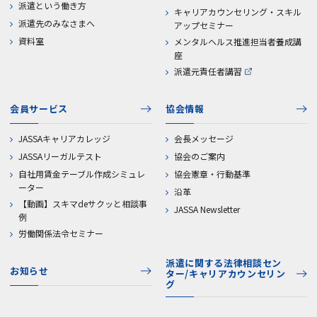
派遣という働き方
キャリアカウンセリング・スキル
派遣先のみなさまへ
アップセミナー
資料室
メンタルヘルス推進担当者養成講
座
派遣元責任者講習
会員サービス
協会情報
JASSAキャリアカレッジ
会長メッセージ
JASSAリーガルテスト
協会のご案内
自社用賃金テーブル作成シミュレ
協会憲章・行動基準
ーター
沿革
【動画】スキマdeサクッと相談事
JASSA Newsletter
例
労働関係法令セミナー
派遣に関する法律相談セン
お知らせ
ター/キャリアカウンセリン
グ