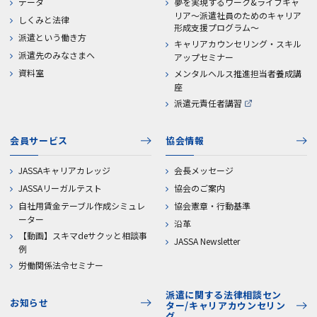
データ
夢を実現するワーク&ライフキャ
リア～派遣社員のためのキャリア
しくみと法律
形成支援プログラム～
派遣という働き方
キャリアカウンセリング・スキル
派遣先のみなさまへ
アップセミナー
資料室
メンタルヘルス推進担当者養成講
座
派遣元責任者講習
会員サービス
協会情報
JASSAキャリアカレッジ
会長メッセージ
JASSAリーガルテスト
協会のご案内
自社用賃金テーブル作成シミュレ
協会憲章・行動基準
ーター
沿革
【動画】スキマdeサクッと相談事
JASSA Newsletter
例
労働関係法令セミナー
派遣に関する法律相談セン
お知らせ
ター/キャリアカウンセリン
グ