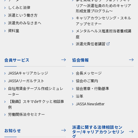
リア～派遣社員のためのキャリア
しくみと法律
形成支援プログラム～
派遣という働き方
キャリアカウンセリング・スキル
派遣先のみなさまへ
アップセミナー
資料室
メンタルヘルス推進担当者養成講
座
派遣元責任者講習
会員サービス
協会情報
JASSAキャリアカレッジ
会長メッセージ
JASSAリーガルテスト
協会のご案内
自社用賃金テーブル作成シミュレ
協会憲章・行動基準
ーター
沿革
【動画】スキマdeサクッと相談事
JASSA Newsletter
例
労働関係法令セミナー
派遣に関する法律相談セン
お知らせ
ター/キャリアカウンセリン
グ