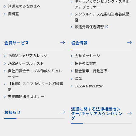
キャリアカウンセリング・スキル
派遣先のみなさまへ
アップセミナー
資料室
メンタルヘルス推進担当者養成講
座
派遣元責任者講習
会員サービス
協会情報
JASSAキャリアカレッジ
会長メッセージ
JASSAリーガルテスト
協会のご案内
自社用賃金テーブル作成シミュレ
協会憲章・行動基準
ーター
沿革
【動画】スキマdeサクッと相談事
JASSA Newsletter
例
労働関係法令セミナー
派遣に関する法律相談セン
お知らせ
ター/キャリアカウンセリン
グ