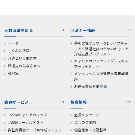
人材派遣を知る
セミナー情報
データ
夢を実現するワーク&ライフキャ
リア～派遣社員のためのキャリア
しくみと法律
形成支援プログラム～
派遣という働き方
キャリアカウンセリング・スキル
派遣先のみなさまへ
アップセミナー
資料室
メンタルヘルス推進担当者養成講
座
派遣元責任者講習
会員サービス
協会情報
JASSAキャリアカレッジ
会長メッセージ
JASSAリーガルテスト
協会のご案内
自社用賃金テーブル作成シミュレ
協会憲章・行動基準