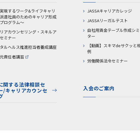
実現するワーク&ライフキャリ
JASSAキャリアカレッジ
派遣社員のためのキャリア形成
JASSAリーガルテスト
プログラム～
自社用賃金テーブル作成シミ
リアカウンセリング・スキルア
ター
セミナー
【動画】スキマdeサクッと
タルヘルス推進担当者養成講座
例
元責任者講習
労働関係法令セミナー
に関する法律相談セ
入会のご案内
ー/キャリアカウンセ
グ