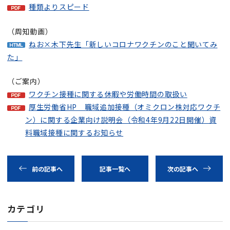
種類よりスピード
（周知動画）
ねお×木下先生「新しいコロナワクチンのこと聞いてみ
た」
（ご案内）
ワクチン接種に関する休暇や労働時間の取扱い
厚生労働省HP 職域追加接種（オミクロン株対応ワクチ
ン）に関する企業向け説明会（令和4年9月22日開催）資
料職域接種に関するお知らせ
前の記事へ
記事一覧へ
次の記事へ
カテゴリ