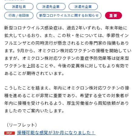
派遣社員
派遣先企業
派遣元企業
行政 / 他団体
新型コロナウイルスに関するお知らせ
重要
新型コロナウイルス感染症は、過去2年いずれも、年末年始に
拡大しているおり、また、この秋・冬については、季節性イン
フルエンザとの同時流行が懸念されるとの専門家の指摘もあり
ます。9月から、オミクロン株対応ワクチンの接種を開始してい
ますが、オミクロン株対応ワクチンの重症予防効果等は従来型
ワクチンを上回ることや、今後の変異株に対してもより有効で
あることが期待されています。
こうしたことを踏まえ、年内にオミクロン株対応ワクチンの接
種を進めることが非常に重要であり、希望する全ての対象者が
年内に接種を受けられるよう、厚生労働省から周知依頼があり
ましたのでご案内いたします。
（リーフレット）
接種可能な感覚が3か月になりました！