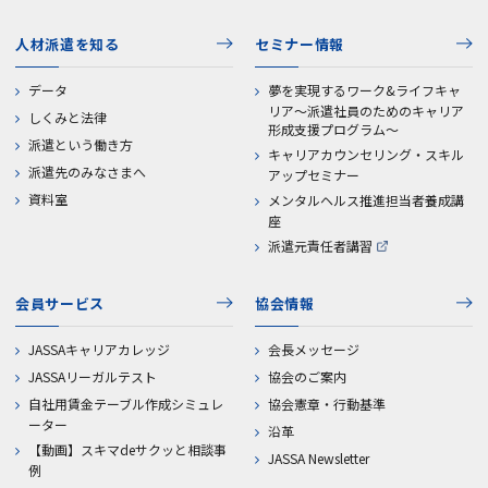
人材派遣を知る
セミナー情報
データ
夢を実現するワーク&ライフキャ
リア～派遣社員のためのキャリア
しくみと法律
形成支援プログラム～
派遣という働き方
キャリアカウンセリング・スキル
派遣先のみなさまへ
アップセミナー
資料室
メンタルヘルス推進担当者養成講
座
派遣元責任者講習
会員サービス
協会情報
JASSAキャリアカレッジ
会長メッセージ
JASSAリーガルテスト
協会のご案内
自社用賃金テーブル作成シミュレ
協会憲章・行動基準
ーター
沿革
【動画】スキマdeサクッと相談事
JASSA Newsletter
例