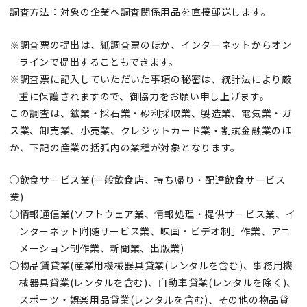
調査方法：対象の企業へ調査関係用品を直接郵送します。
※調査票の提出は、紙調査票のほか、インターネットからオン
ラインで提出することもできます。
※調査票に記入していただいた事項の秘密は、統計法により厳
重に保護されますので、御協力をお願い申し上げます。
この調査は、鉱業・採石業・砂利採取業、製造業、電気業・ガ
ス業、卸売業、小売業、クレジットカード業・割賦金融業のほ
か、下記の産業の括弧内の業種が対象となります。
○飲食サービス業(一般飲食店、持ち帰り・配達飲食サービス
業)
○情報通信業(ソフトウェア業、情報処理・提供サービス業、イ
ンターネット附随サービス業、映画・ビデオ制」作業、アニ
メーション制作業、新聞業、出版業)
○物品賃貸業(産業用機械器具貸業(レンタルを含む)、事務用機
械器具貸業(レンタルを含む)、自動車貸業(レンタルを除く)、
スポーツ・娯楽用品貸業(レンタルを含む)、その他の物品貸