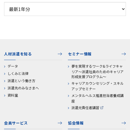
人材派遣を知る
セミナー情報
データ
夢を実現するワーク&ライフキャ
リア～派遣社員のためのキャリア
しくみと法律
形成支援プログラム～
派遣という働き方
キャリアカウンセリング・スキル
派遣先のみなさまへ
アップセミナー
資料室
メンタルヘルス推進担当者養成講
座
派遣元責任者講習
会員サービス
協会情報