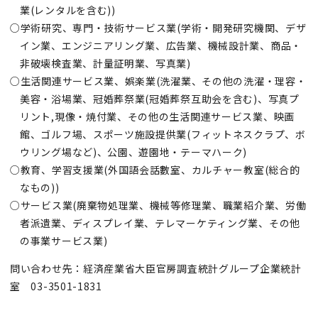
業(レンタルを含む))
○学術研究、専門・技術サービス業(学術・開発研究機関、デザ
イン業、エンジニアリング業、広告業、機械設計業、商品・
非破壊検査業、計量証明業、写真業)
○生活関連サービス業、娯楽業(洗濯業、その他の洗濯・理容・
美容・浴場業、冠婚葬祭業(冠婚葬祭互助会を含む)、写真プ
リント,現像・焼付業、その他の生活関連サービス業、映画
館、ゴルフ場、スポーツ施設提供業(フィットネスクラプ、ボ
ウリング場など)、公園、遊園地・テーマハーク)
○教育、学習支援業(外国語会話數室、カルチャー教室(総合的
なもの))
○サービス業(廃棄物処理業、機械等修理業、職業紹介業、労働
者派遺業、ディスプレイ業、テレマーケティング業、その他
の事業サービス業)
問い合わせ先：経済産業省大臣官房調査統計グループ企業統計
室 03-3501-1831