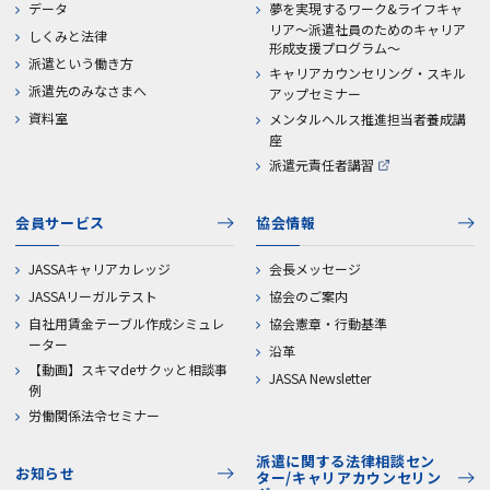
データ
夢を実現するワーク&ライフキャ
リア～派遣社員のためのキャリア
しくみと法律
形成支援プログラム～
派遣という働き方
キャリアカウンセリング・スキル
派遣先のみなさまへ
アップセミナー
資料室
メンタルヘルス推進担当者養成講
座
派遣元責任者講習
会員サービス
協会情報
JASSAキャリアカレッジ
会長メッセージ
JASSAリーガルテスト
協会のご案内
自社用賃金テーブル作成シミュレ
協会憲章・行動基準
ーター
沿革
【動画】スキマdeサクッと相談事
JASSA Newsletter
例
労働関係法令セミナー
派遣に関する法律相談セン
お知らせ
ター/キャリアカウンセリン