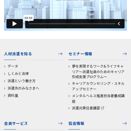
人材派遣を知る
セミナー情報
データ
夢を実現するワーク&ライフキャ
リア～派遣社員のためのキャリア
しくみと法律
形成支援プログラム～
派遣という働き方
キャリアカウンセリング・スキル
派遣先のみなさまへ
アップセミナー
資料室
メンタルヘルス推進担当者養成講
座
派遣元責任者講習
会員サービス
協会情報