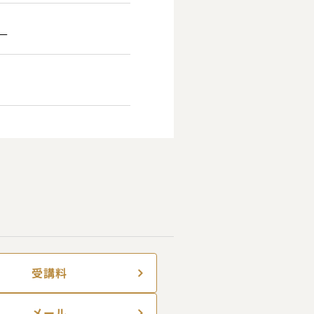
）
受講料
メール