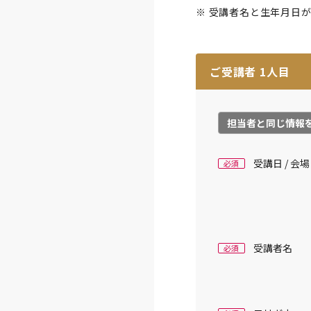
※ 受講者名と生年月日
ご受講者
1
人目
担当者と同じ情報
受講日 / 会場
必須
受講者名
必須