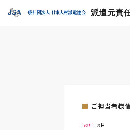
派遣元責
ご担当者様
属性
必須