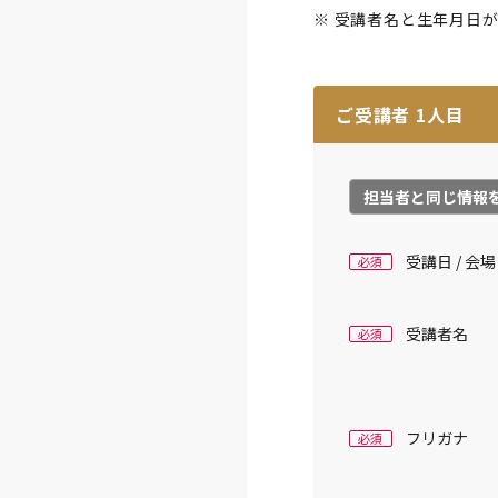
※ 受講者名と生年月日
ご受講者
1
人目
担当者と同じ情報
受講日 / 会場
必須
受講者名
必須
フリガナ
必須