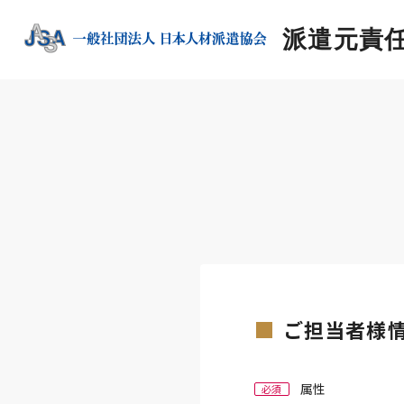
派遣元責
ご担当者様
属性
必須