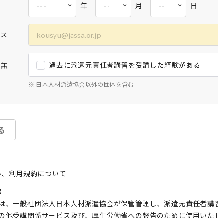
年
月
日
レス
過去に派遣元責任者講習を受講した経験がある
有無
※ 日本人材派遣協会以外の団体を含む
る
い、利用規約について
は、一般社団法人日本人材派遣協会が保管管理し、派遣元責任者講
の他受講関係サービス及び、厚生労働省への報告のために使用いた