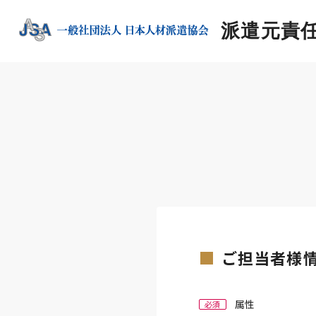
派遣元責
ご担当者様
属性
必須