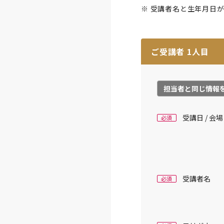
※ 受講者名と生年月日
ご受講者
1
人目
担当者と同じ情報
受講日 / 会場
必須
受講者名
必須